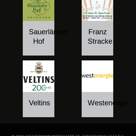
Sauerländer
Franz
Hof
Stracke
Veltins
Westenergie