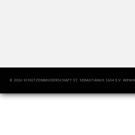
© 2026 SCHÜTZENBRUDERSCHAFT ST. SEBASTIANUS 1654 E.V. WEN