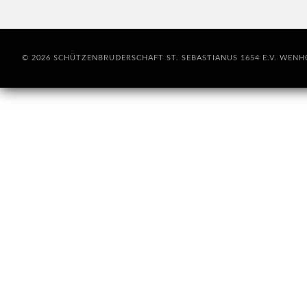
© 2026 SCHÜTZENBRUDERSCHAFT ST. SEBASTIANUS 1654 E.V. WEN